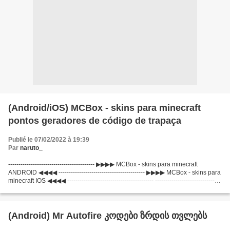
(Android/iOS) MCBox - skins para minecraft
pontos geradores de código de trapaça
Publié le 07/02/2022 à 19:39
Par
naruto_
------------------------------------------ ▶▶▶▶ MCBox - skins para minecraft
ANDROID ◀◀◀◀ ------------------------------------------ ▶▶▶▶ MCBox - skins para
minecraft IOS ◀◀◀◀ ------------------------------------------ --------------------------------
----------...
(Android) Mr Autofire კოდები ზრდის თვლებს