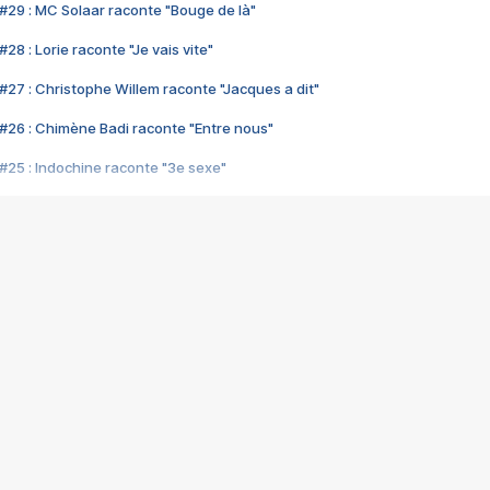
#29 : MC Solaar raconte "Bouge de là"
28 : Lorie raconte "Je vais vite"
#27 : Christophe Willem raconte "Jacques a dit"
#26 : Chimène Badi raconte "Entre nous"
#25 : Indochine raconte "3e sexe"
#24 : Zaho raconte "C'est chelou"
#23 : Patrick Bruel raconte "Au café des délices"
#22 : Kyo raconte "Le chemin"
#21 : Nolwenn Leroy raconte "Cassé"
#20 : Patrick Hernandez raconte "Born to be alive"
#19 : Lorie raconte "Près de moi"
#18 : Michael Jones raconte "A nos actes manqués" (avec Jean-Jacque
#17 : Khaled raconte "Aïcha"