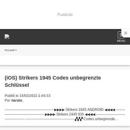
Publicité
MENU
Accueil
»
(iOS) Strikers 1945 Codes unbegrenzte
Schlüssel
Publié le 15/02/2022 à 04:33
Par
naruto_
------------------------------------------ ▶▶▶▶ Strikers 1945 ANDROID ◀◀◀◀ --------
---------------------------------- ▶▶▶▶ Strikers 1945 IOS ◀◀◀◀ -------------------------
----------------- ------------------------------------------ ▞▞▞ Codes unbegrenzte...