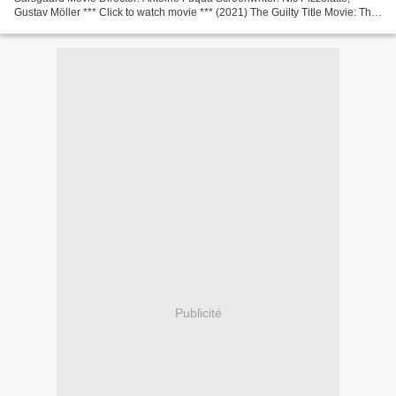
Gustav Möller *** Click to watch movie *** (2021) The Guilty Title Movie: The
Guilty Release Year: 2021 Running Time:...
Publicité