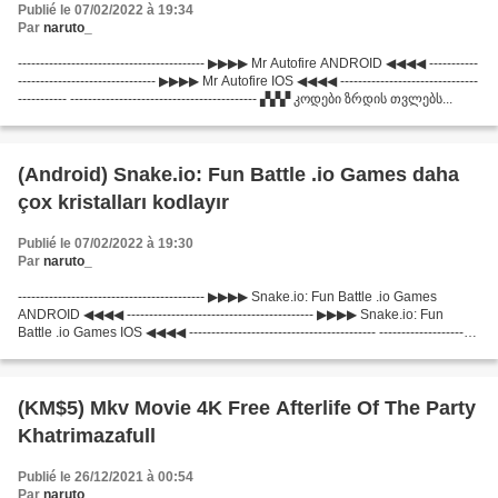
Publié le 07/02/2022 à 19:34
Par
naruto_
------------------------------------------ ▶▶▶▶ Mr Autofire ANDROID ◀◀◀◀ -----------
------------------------------- ▶▶▶▶ Mr Autofire IOS ◀◀◀◀ -------------------------------
----------- ------------------------------------------ ▞▞▞ კოდები ზრდის თვლებს...
(Android) Snake.io: Fun Battle .io Games daha
çox kristalları kodlayır
Publié le 07/02/2022 à 19:30
Par
naruto_
------------------------------------------ ▶▶▶▶ Snake.io: Fun Battle .io Games
ANDROID ◀◀◀◀ ------------------------------------------ ▶▶▶▶ Snake.io: Fun
Battle .io Games IOS ◀◀◀◀ ------------------------------------------ ----------------------
--------------------...
(KM$5) Mkv Movie 4K Free Afterlife Of The Party
Khatrimazafull
Publié le 26/12/2021 à 00:54
Par
naruto_