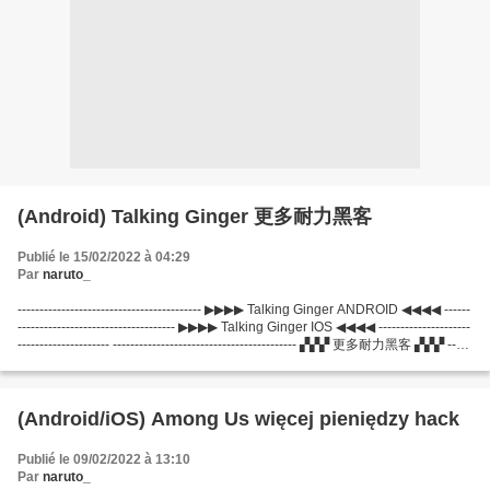
(Android) Talking Ginger 更多耐力黑客
Publié le 15/02/2022 à 04:29
Par
naruto_
------------------------------------------ ▶▶▶▶ Talking Ginger ANDROID ◀◀◀◀ ------
------------------------------------ ▶▶▶▶ Talking Ginger IOS ◀◀◀◀ ---------------------
--------------------- ------------------------------------------ ▞▞▞ 更多耐力黑客 ▞▞▞ -----
-------------------------------------...
(Android/iOS) Among Us więcej pieniędzy hack
Publié le 09/02/2022 à 13:10
Par
naruto_