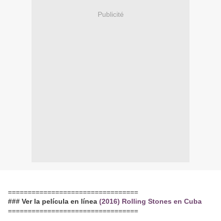
Publicité
=================================
### Ver la película en línea
(2016) Rolling Stones en Cuba
=================================