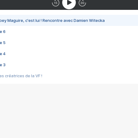
bey Maguire, c'est lui ! Rencontre avec Damien Witecka
e 6
e 5
e 4
e 3
s créatrices de la VF !
e 2
e 1
e Mektoub My Love arrive enfin ! Rencontre avec Shaïn Boumedine et Sal
i : après Toni en famille
elle réalise le bouleversant Dites lui que je l'aime