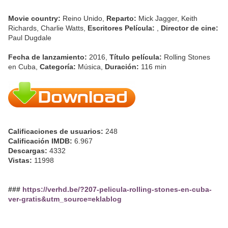
Movie country:
Reino Unido,
Reparto:
Mick Jagger, Keith
Richards, Charlie Watts,
Escritores Película:
,
Director de cine:
Paul Dugdale
Fecha de lanzamiento:
2016,
Título película:
Rolling Stones
en Cuba,
Categoría:
Música,
Duración:
116 min
Calificaciones de usuarios:
248
Calificación IMDB:
6.967
Descargas:
4332
Vistas:
11998
###
https://verhd.be/?207-pelicula-rolling-stones-en-cuba-
ver-gratis&utm_source=eklablog