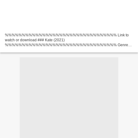
%%%%%%%%%%%%%%%%%%%%%%%%%%%%%%%%% Link to
watch or download ### Kate (2021)
%%%%%%%%%%%%%%%%%%%%%%%%%%%%%%%%% Genres:
Action, Adventure, Crime Running Time: 78 min Release Year: 2021 Title:
Kate Movie actors: Mary Elizabeth Winstead, Woody Harrelson,...