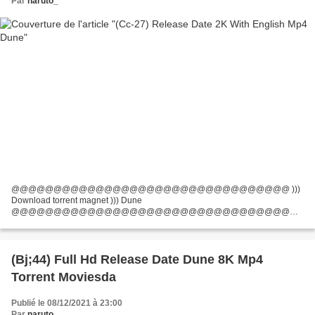
Par
naruto_
@@@@@@@@@@@@@@@@@@@@@@@@@@@@@@@@@ )))
Download torrent magnet ))) Dune
@@@@@@@@@@@@@@@@@@@@@@@@@@@@@@@@@
Made in Countries: United States, Canada Director: Denis Villeneuve Writers
Movie: Jon Spaihts, Denis Villeneuve Movie actors: Timothée Chalamet,...
(Bj;44) Full Hd Release Date Dune 8K Mp4
Torrent Moviesda
Publié le 08/12/2021 à 23:00
Par
naruto_