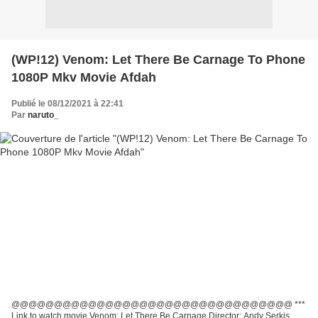
(WP!12) Venom: Let There Be Carnage To Phone
1080P Mkv Movie Afdah
Publié le 08/12/2021 à 22:41
Par
naruto_
@@@@@@@@@@@@@@@@@@@@@@@@@@@@@@@@@ ***
Link to watch movie Venom: Let There Be Carnage Director: Andy Serkis