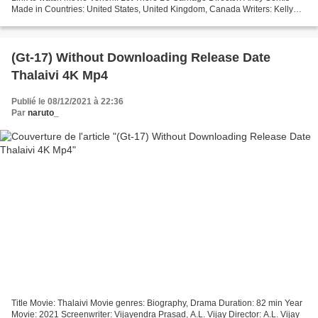
Made in Countries: United States, United Kingdom, Canada Writers: Kelly
Marcel, Tom Hardy List of actors: Tom Hardy, Woody Harrelson, Michelle...
(Gt-17) Without Downloading Release Date
Thalaivi 4K Mp4
Publié le 08/12/2021 à 22:36
Par
naruto_
Title Movie: Thalaivi Movie genres: Biography, Drama Duration: 82 min Year
Movie: 2021 Screenwriter: Vijayendra Prasad, A.L. Vijay Director: A.L. Vijay