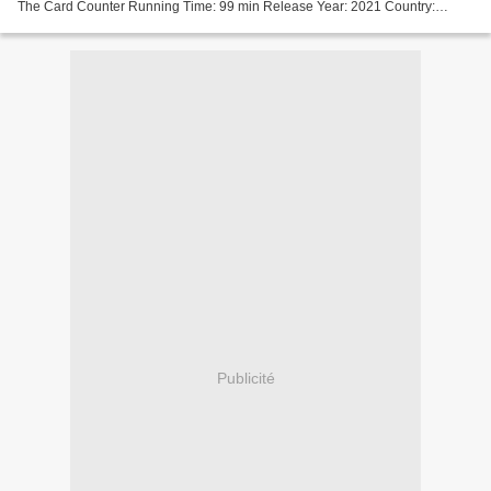
The Card Counter Running Time: 99 min Release Year: 2021 Country:
United Kingdom, China, United States, Screenwriter: Paul Schrader,...
Publicité