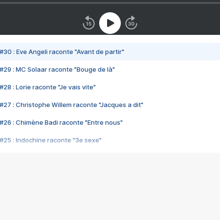
#30 : Eve Angeli raconte "Avant de partir"
#29 : MC Solaar raconte "Bouge de là"
28 : Lorie raconte "Je vais vite"
#27 : Christophe Willem raconte "Jacques a dit"
#26 : Chimène Badi raconte "Entre nous"
#25 : Indochine raconte "3e sexe"
#24 : Zaho raconte "C'est chelou"
#23 : Patrick Bruel raconte "Au café des délices"
#22 : Kyo raconte "Le chemin"
#21 : Nolwenn Leroy raconte "Cassé"