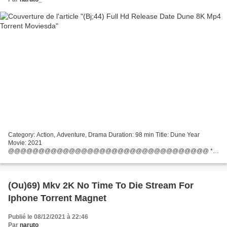
Category: Action, Adventure, Drama Duration: 98 min Title: Dune Year
Movie: 2021
@@@@@@@@@@@@@@@@@@@@@@@@@@@@@@@@@ ***
Link to watch Dune (2021)
@@@@@@@@@@@@@@@@@@@@@@@@@@@@@@@@@
Country: United States, Canada Writers Movie: Jon Spaihts, Denis
Villeneuve...
(Ou)69) Mkv 2K No Time To Die Stream For
Iphone Torrent Magnet
Publié le 08/12/2021 à 22:46
Par
naruto_