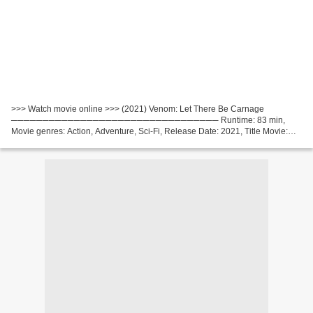
>>> Watch movie online >>> (2021) Venom: Let There Be Carnage
───────────────────────────────── Runtime: 83 min,
Movie genres: Action, Adventure, Sci-Fi, Release Date: 2021, Title Movie:
Venom: Let There Be Carnage Country: United States, United Kingdom,...