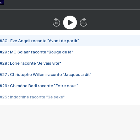
#30 : Eve Angeli raconte "Avant de partir"
#29 : MC Solaar raconte "Bouge de là"
28 : Lorie raconte "Je vais vite"
#27 : Christophe Willem raconte "Jacques a dit"
#26 : Chimène Badi raconte "Entre nous"
#25 : Indochine raconte "3e sexe"
#24 : Zaho raconte "C'est chelou"
#23 : Patrick Bruel raconte "Au café des délices"
#22 : Kyo raconte "Le chemin"