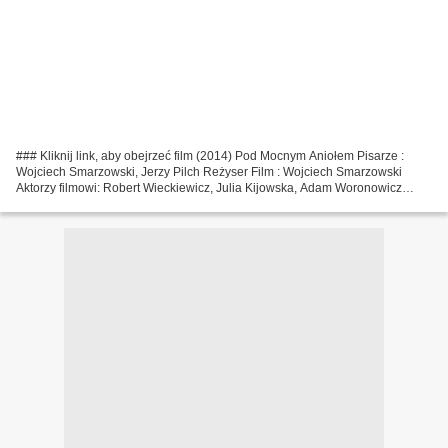
### Kliknij link, aby obejrzeć film (2014) Pod Mocnym Aniołem Pisarze :
Wojciech Smarzowski, Jerzy Pilch Reżyser Film : Wojciech Smarzowski
Aktorzy filmowi: Robert Wieckiewicz, Julia Kijowska, Adam Woronowicz
Wyprodukowano w krajach: Polska, Węgry Gatunki...