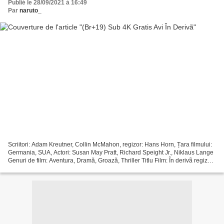
Publié le 28/09/2021 à 16:49
Par
naruto_
Scriitori: Adam Kreutner, Collin McMahon, regizor: Hans Horn, Țara filmului:
Germania, SUA, Actori: Susan May Pratt, Richard Speight Jr., Niklaus Lange
Genuri de film: Aventura, Dramă, Groază, Thriller Titlu Film: În derivã regizor:
95 min An: 2006 !!!...