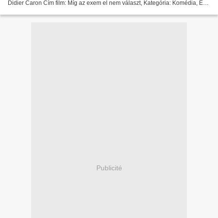
Didier Caron Cím film: Míg az exem el nem választ, Kategória: Komédia, Év:
2005, Időtartam: 83 min #################################...
Publicité