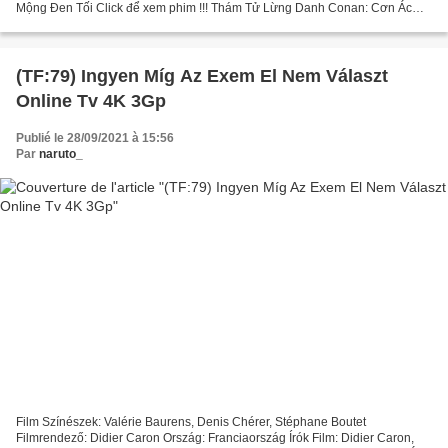
Mộng Đen Tối Click để xem phim !!! Thám Tử Lừng Danh Conan: Cơn Ác
Mộng Đen Tối (2016) Đạo diễn phim: Kôbun Shizuno...
(TF:79) Ingyen Míg Az Exem El Nem Választ
Online Tv 4K 3Gp
Publié le 28/09/2021 à 15:56
Par
naruto_
Film Színészek: Valérie Baurens, Denis Chérer, Stéphane Boutet
Filmrendező: Didier Caron Ország: Franciaország Írók Film: Didier Caron,