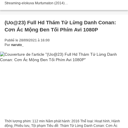
Streaming-elokuva Murtumaton (2014)
~~~~~~~~~~~~~~~~~~~~~~~~~~~~~~~~~ Luettelo näyttelijöistä: Jack
O'Connell, Miyavi,...
(Uo@23) Full Hd Thám Tử Lừng Danh Conan:
Cơn Ác Mộng Đen Tối Phím Avi 1080P
Publié le 28/09/2021 à 16:00
Par
naruto_
Thời lượng phim: 112 min Năm phát hành: 2016 Thể loại: Hoạt hình, Hành
động, Phiêu lưu, Tội phạm Tiêu đề: Thám Tử Lừng Danh Conan: Cơn Ác