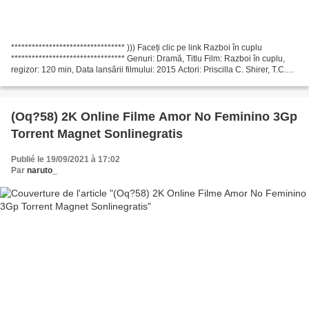
********************************* ))) Faceți clic pe link Razboi în cuplu
********************************* Genuri: Dramă, Titlu Film: Razboi în cuplu,
regizor: 120 min, Data lansării filmului: 2015 Actori: Priscilla C. Shirer, T.C.
Stallings, Karen Abercrombie...
(Oq?58) 2K Online Filme Amor No Feminino 3Gp
Torrent Magnet Sonlinegratis
Publié le 19/09/2021 à 17:02
Par
naruto_