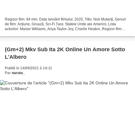
Regizor film: 94 min, Data lansării filmului: 2020, Titlu: Noii Mutanţi, Genuri
de film: Acțiune, Groază, Sci-Fi Țara: Statele Unite ale Americii, Lista
actorilor: Maisie Williams, Anya Taylor-Joy, Charlie Heaton, Regizor film:
Josh Boone, Scriitori Film:...
(Gm+2) Mkv Sub Ita 2K Online Un Amore Sotto
L'Albero
Publié le 14/09/2021 à 14:11
Par
naruto_