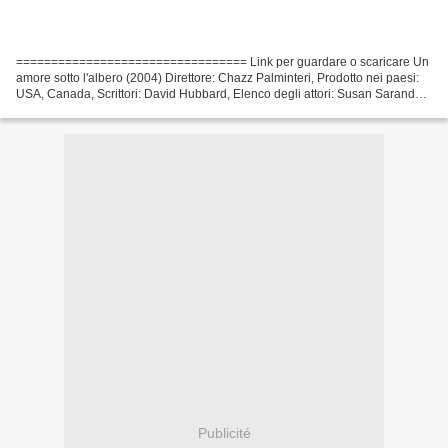
================================= Link per guardare o scaricare Un
amore sotto l'albero (2004) Direttore: Chazz Palminteri, Prodotto nei paesi:
USA, Canada, Scrittori: David Hubbard, Elenco degli attori: Susan Sarandon,
Penélope Cruz, Paul Walker Uscita...
Publicité