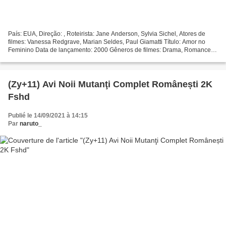
País: EUA, Direção: , Roteirista: Jane Anderson, Sylvia Sichel, Atores de
filmes: Vanessa Redgrave, Marian Seldes, Paul Giamatti Título: Amor no
Feminino Data de lançamento: 2000 Gêneros de filmes: Drama, Romance
Duração: 96 min *********************************...
(Zy+11) Avi Noii Mutanţi Complet Românești 2K
Fshd
Publié le 14/09/2021 à 14:15
Par
naruto_