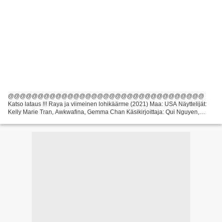
@@@@@@@@@@@@@@@@@@@@@@@@@@@@@@@@@
Katso lataus !!! Raya ja viimeinen lohikäärme (2021) Maa: USA Näyttelijät:
Kelly Marie Tran, Awkwafina, Gemma Chan Käsikirjoittaja: Qui Nguyen,
Adele Lim Ohjaaja: Vuosi: 2021 Kesto: 107 min Otsikko: Raya ja viimeinen...