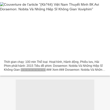
Thời gian chạy: 100 min Thể loại: Hoạt hình, Hành động, Phiêu lưu, Hài
Phim phát hành: 2015 Tiêu đề phim: Doraemon: Nobita Và Những Hiệp Sĩ
Không Gian [][][][][][][][][][][][][][][][][] ### Xem ### Doraemon: Nobita Và Những
Hiệp Sĩ Không Gian (2015) Quốc...