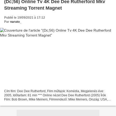
(Dc;56) Online Tv 4K Dee Dee Rutherford Mkv
Streaming Torrent Magnet
Publié le 19/09/2021 à 17:12
Par
naruto_
Cím film: Dee Dee Rutherford, Film műfajok: Komédia, Megjelenés éve:
2005, Időtartam: 81 min *** Online nézet Dee Dee Rutherford (2005) Írók
Film: Bob Brown, Mike Meiners, Filmrendező: Mike Meiners, Ország: USA,
Film Színészek: Lisa Ann Walter, Kurtwood...