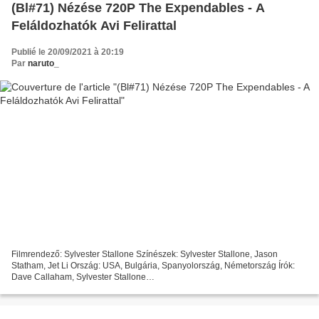
(Bl#71) Nézése 720P The Expendables - A
Feláldozhatók Avi Felirattal
Publié le 20/09/2021 à 20:19
Par
naruto_
Filmrendező: Sylvester Stallone Színészek: Sylvester Stallone, Jason
Statham, Jet Li Ország: USA, Bulgária, Spanyolország, Németország Írók:
Dave Callaham, Sylvester Stallone
~~~~~~~~~~~~~~~~~~~~~~~~~~~~~~~~~ ### Teljes film megtekintése ###
The Expendables...