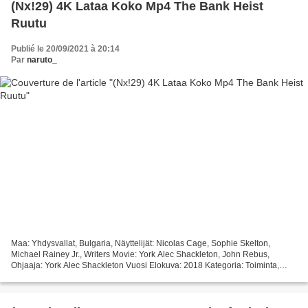
(Nx!29) 4K Lataa Koko Mp4 The Bank Heist
Ruutu
Publié le 20/09/2021 à 20:14
Par
naruto_
Maa: Yhdysvallat, Bulgaria, Näyttelijät: Nicolas Cage, Sophie Skelton,
Michael Rainey Jr., Writers Movie: York Alec Shackleton, John Rebus,
Ohjaaja: York Alec Shackleton Vuosi Elokuva: 2018 Kategoria: Toiminta,
Rikos, Draama Kesto: 86 min Otsikko elokuva:...