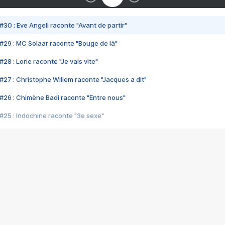
#30 : Eve Angeli raconte "Avant de partir"
#29 : MC Solaar raconte "Bouge de là"
28 : Lorie raconte "Je vais vite"
#27 : Christophe Willem raconte "Jacques a dit"
#26 : Chimène Badi raconte "Entre nous"
#25 : Indochine raconte "3e sexe"
#24 : Zaho raconte "C'est chelou"
#23 : Patrick Bruel raconte "Au café des délices"
#22 : Kyo raconte "Le chemin"
#21 : Nolwenn Leroy raconte "Cassé"
#20 : Patrick Hernandez raconte "Born to be alive"
#19 : Lorie raconte "Près de moi"