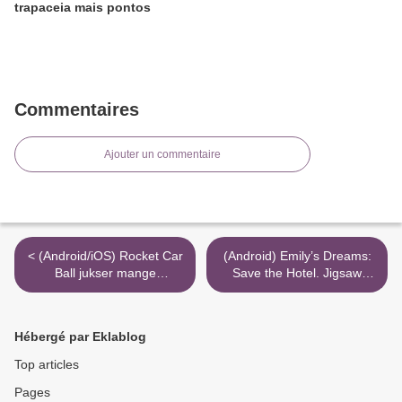
trapaceia mais pontos
Commentaires
Ajouter un commentaire
< (Android/iOS) Rocket Car
(Android) Emily’s Dreams:
Ball jukser mange
Save the Hotel. Jigsaw
primogems
puzzles trapaceia mais
pontos >
Hébergé par Eklablog
Top articles
Pages